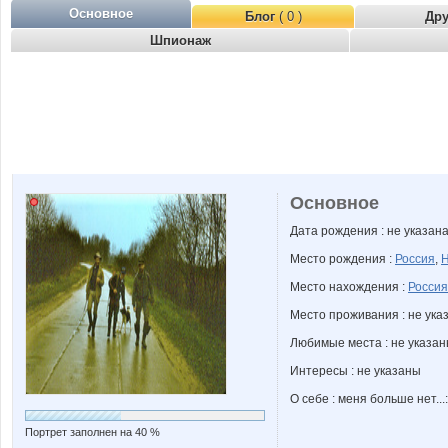
Основное
Блог
( 0 )
Др
Шпионаж
Основное
Дата рождения : не указан
Место рождения :
Россия
,
Н
Место нахождения :
Россия
Место проживания : не ука
Любимые места : не указа
Интересы : не указаны
О себе : меня больше нет...:
Портрет заполнен на 40 %