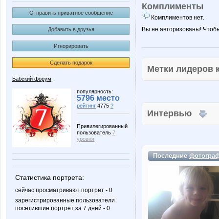
Комплименты
Отправить приватное сообщение
Комплиментов нет.
Вы не авторизованы! Чтоб
Добавить в друзья
Игнорировать
Сделать подарок
Метки лидеров
Бабский форум
популярность:
5796 место
рейтинг
4775
?
Интервью
Привилегированный
пользователь
7
уровня
Последние
фотогра
Статистика портрета:
сейчас просматривают портрет - 0
зарегистрированные пользователи
посетившие портрет за 7 дней - 0