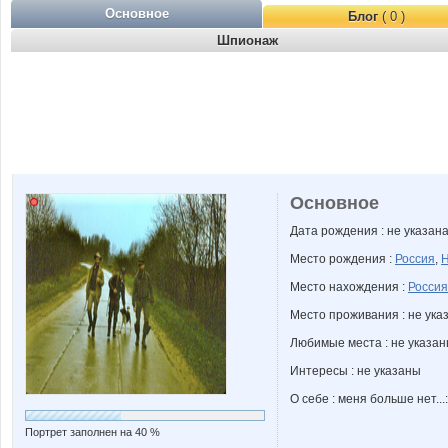
Основное
Блог
( 0 )
Шпионаж
Основное
Дата рождения : не указан
Место рождения :
Россия
,
Н
Место нахождения :
Россия
Место проживания : не ука
Любимые места : не указа
Интересы : не указаны
О себе : меня больше нет...:
Портрет заполнен на 40 %