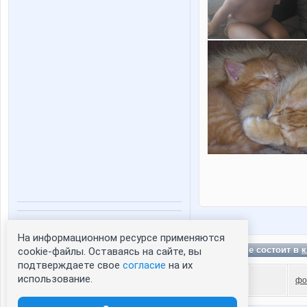
Статистика портрета:
На информационном ресурсе применяются
сейчас просматривают портрет - 0
In-visible состоит в
к
cookie-файлы. Оставаясь на сайте, вы
зарегистрированные пользователи
подтверждаете свое
согласие
на их
посетившие портрет за 7 дней - 0
использование.
фо