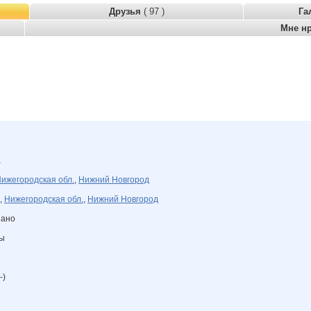
Друзья
( 97 )
Га
Мне н
а
ижегородская обл.
,
Нижний Новгород
,
Нижегородская обл.
,
Нижний Новгород
зано
ны
-)