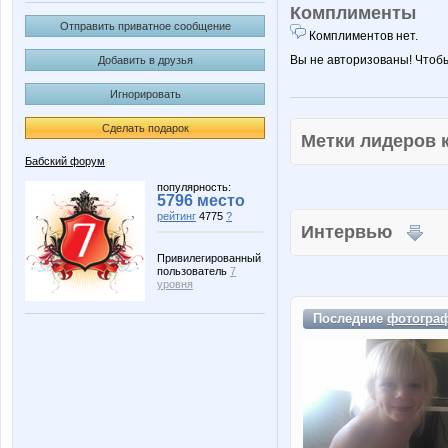
Комплименты
Отправить приватное сообщение
Комплиментов нет.
Вы не авторизованы! Чтоб
Добавить в друзья
Игнорировать
Сделать подарок
Метки лидеров
Бабский форум
популярность:
5796 место
рейтинг
4775
?
Интервью
Привилегированный
пользователь
7
уровня
Последние
фотогра