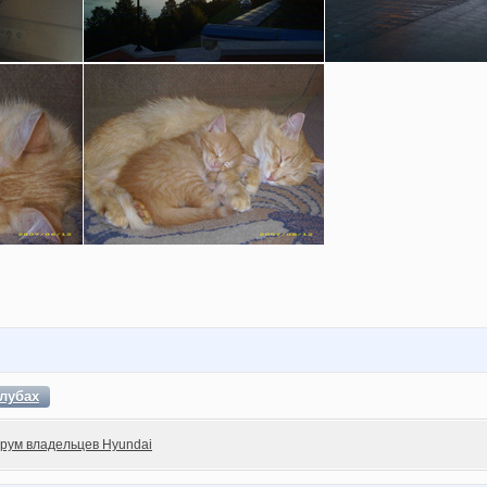
лубах
рум владельцев Hyundai