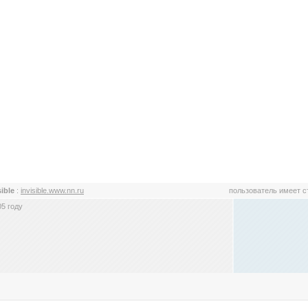
sible
:
invisible.www.nn.ru
пользователь имеет 
5 году