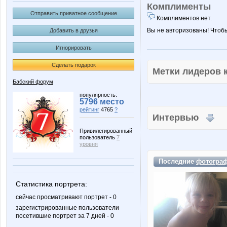
Комплименты
Отправить приватное сообщение
Комплиментов нет.
Вы не авторизованы! Чтоб
Добавить в друзья
Игнорировать
Сделать подарок
Метки лидеров
Бабский форум
популярность:
5796 место
рейтинг
4765
?
Интервью
Привилегированный
пользователь
7
уровня
Последние
фотогра
Статистика портрета:
сейчас просматривают портрет - 0
зарегистрированные пользователи
посетившие портрет за 7 дней - 0