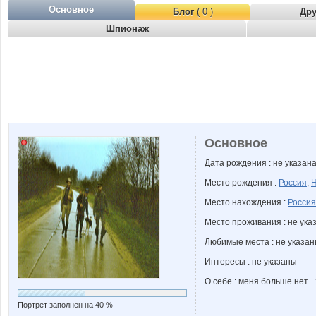
Основное
Блог
( 0 )
Др
Шпионаж
Основное
Дата рождения : не указан
Место рождения :
Россия
,
Н
Место нахождения :
Россия
Место проживания : не ука
Любимые места : не указа
Интересы : не указаны
О себе : меня больше нет...:
Портрет заполнен на 40 %